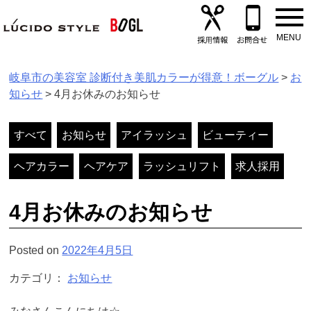
Skip
to
content
岐阜市の美容室 診断付き美肌カラーが得意！ボーグル
>
お
知らせ
>
4月お休みのお知らせ
すべて
お知らせ
アイラッシュ
ビューティー
ヘアカラー
ヘアケア
ラッシュリフト
求人採用
4月お休みのお知らせ
Posted on
2022年4月5日
カテゴリ：
お知らせ