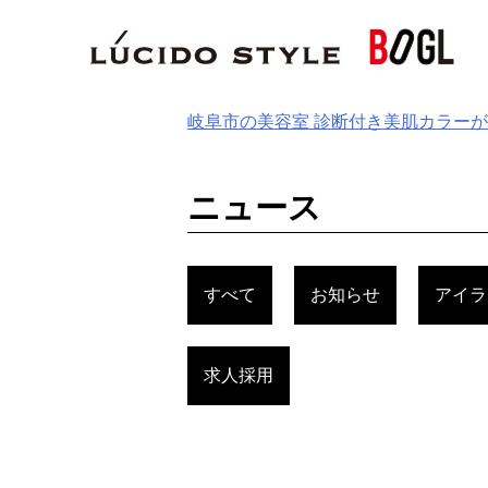
Skip
to
content
岐阜市の美容室 診断付き美肌カラー
ニュース
すべて
お知らせ
アイラ
求人採用