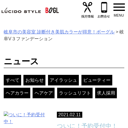
Skip
to
content
岐阜市の美容室 診断付き美肌カラーが得意！ボーグル
>
岐
阜V３ファンデーション
ニュース
すべて
お知らせ
アイラッシュ
ビューティー
ヘアカラー
ヘアケア
ラッシュリフト
求人採用
2021.02.11
ついに！予約受付中！