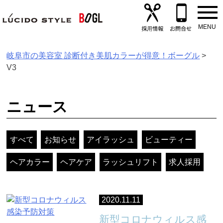
Skip
to
content
岐阜市の美容室 診断付き美肌カラーが得意！ボーグル
>
V3
ニュース
すべて
お知らせ
アイラッシュ
ビューティー
ヘアカラー
ヘアケア
ラッシュリフト
求人採用
2020.11.11
新型コロナウィルス感