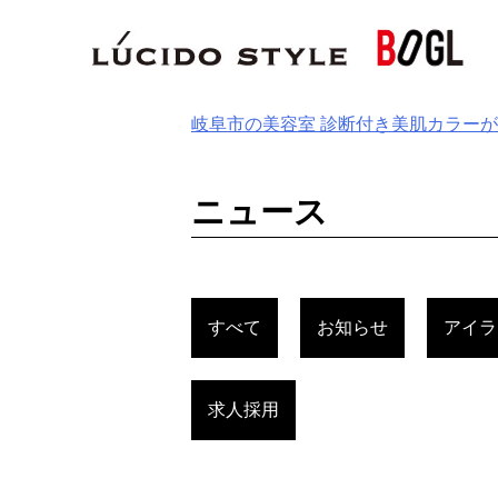
Skip
to
content
岐阜市の美容室 診断付き美肌カラー
ニュース
すべて
お知らせ
アイラ
求人採用