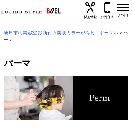
Skip
to
content
岐阜市の美容室 診断付き美肌カラーが得意！ボーグル
>
パ
ーマ
パーマ